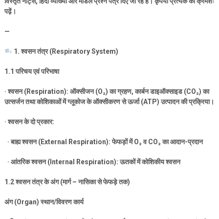
विस्तृत नोट्स
,
हिंदी व्याख्या और मॉडल प्रश्न पत्र दिए जा रहे हैं। कृपया प्रत्येक को क्रमशः
पढ़ें।
—
1.
श्वसन तंत्र (
Respiratory System)
1.1
परिचय एवं परिभाषा
·
श्वसन (
Respiration):
ऑक्सीजन (
O
₂
)
का ग्रहण
,
कार्बन डाइऑक्साइड (
CO
₂
)
का
उत्सर्जन तथा कोशिकाओं में ग्लूकोज के ऑक्सीकरण से ऊर्जा (
ATP)
उत्पादन की प्रक्रिया।
·
श्वसन के दो प्रकार:
·
बाह्य श्वसन (
External Respiration):
फेफड़ों में
O
₂
व
CO
₂
का आदान-प्रदान
·
आंतरिक श्वसन (
Internal Respiration):
ऊतकों में कोशिकीय श्वसन
1.2
श्वसन तंत्र के अंग (मार्ग – नासिका से फेफड़े तक)
अंग (
Organ)
स्थान/विवरण कार्य