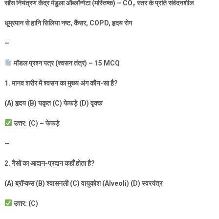
साँस नियंत्रण केंद्र मेडुला ऑब्लॉन्गेटा (मस्तिष्क) –
CO
₂
स्तर के प्रति संवेदनशील
धूम्रपान से हानि सिलिया नष्ट
,
कैंसर
, COPD,
हृदय रोग
—
मॉडल प्रश्न पत्र (श्वसन तंत्र) –
15 MCQ
1.
मानव शरीर में श्वसन का मुख्य अंग कौन-सा है
?
(A)
हृदय (
B)
यकृत (
C)
फेफड़े (
D)
वृक्क
उत्तर: (
C) –
फेफड़े
—
2.
गैसों का आदान-प्रदान कहाँ होता है
?
(A)
ब्रॉन्कस (
B)
श्वासनली (
C)
वायुकोश (
Alveoli) (D)
स्वरयंत्र
उत्तर: (
C)