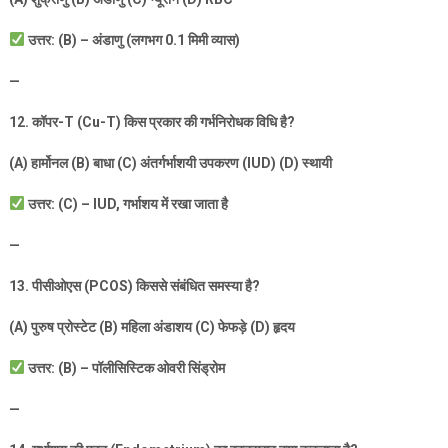
उत्तर: (
B) –
अंडाणु (लगभग
0.1
मिमी व्यास)
—
12.
कॉपर-
T (Cu-T)
किस प्रकार की गर्भनिरोधक विधि है
?
(A)
हार्मोनल (
B)
बाधा (
C)
अंतर्गर्भाशयी उपकरण (
IUD) (D)
स्थायी
उत्तर: (
C) – IUD,
गर्भाशय में रखा जाता है
—
13.
पीसीओएस (
PCOS)
किससे संबंधित समस्या है
?
(A)
पुरुष प्रोस्टेट (
B)
महिला अंडाशय (
C)
फेफड़े (
D)
हृदय
उत्तर: (
B) –
पॉलीसिस्टिक ओवरी सिंड्रोम
—