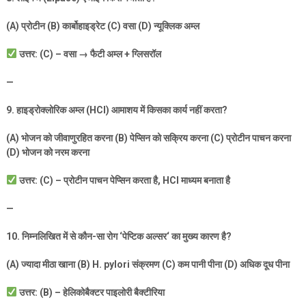
(A)
प्रोटीन (
B)
कार्बोहाइड्रेट (
C)
वसा (
D)
न्यूक्लिक अम्ल
उत्तर: (
C) –
वसा
→
फैटी अम्ल + ग्लिसरॉल
—
9.
हाइड्रोक्लोरिक अम्ल (
HCl)
आमाशय में किसका कार्य नहीं करता
?
(A)
भोजन को जीवाणुरहित करना (
B)
पेप्सिन को सक्रिय करना (
C)
प्रोटीन पाचन करना
(
D)
भोजन को नरम करना
उत्तर: (
C) –
प्रोटीन पाचन पेप्सिन करता है
, HCl
माध्यम बनाता है
—
10.
निम्नलिखित में से कौन-सा रोग
‘
पेप्टिक अल्सर
‘
का मुख्य कारण है
?
(A)
ज्यादा मीठा खाना (
B) H. pylori
संक्रमण (
C)
कम पानी पीना (
D)
अधिक दूध पीना
उत्तर: (
B) –
हेलिकोबैक्टर पाइलोरी बैक्टीरिया