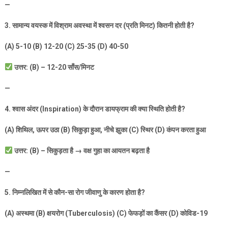
—
3.
सामान्य वयस्क में विश्राम अवस्था में श्वसन दर (प्रति मिनट) कितनी होती है
?
(A) 5-10 (B) 12-20 (C) 25-35 (D) 40-50
उत्तर: (
B) – 12-20
साँस/मिनट
—
4.
श्वास अंदर (
Inspiration)
के दौरान डायफ्राम की क्या स्थिति होती है
?
(A)
शिथिल
,
ऊपर उठा (
B)
सिकुड़ा हुआ
,
नीचे झुका (
C)
स्थिर (
D)
कंपन करता हुआ
उत्तर: (
B) –
सिकुड़ता है
→
वक्ष गुहा का आयतन बढ़ता है
—
5.
निम्नलिखित में से कौन-सा रोग जीवाणु के कारण होता है
?
(A)
अस्थमा (
B)
क्षयरोग (
Tuberculosis) (C)
फेफड़ों का कैंसर (
D)
कोविड-
19