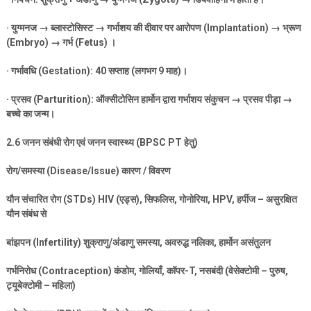
·
युग्मनज
→
ब्लास्टोसिस्ट
→
गर्भाशय की दीवार पर आरोपण (
Implantation) →
भ्रूण
(
Embryo) →
गर्भ (
Fetus)
।
·
गर्भावधि (
Gestation): 40
सप्ताह (लगभग
9
माह)।
·
प्रसव (
Parturition):
ऑक्सीटोसिन हार्मोन द्वारा गर्भाशय संकुचन
→
प्रसव पीड़ा
→
बच्चे का जन्म।
2.6
जनन संबंधी रोग एवं जनन स्वास्थ्य (
BPSC PT
हेतु)
रोग/समस्या (
Disease/Issue)
कारण / विवरण
यौन संचारित रोग (
STDs) HIV (
एड्स)
,
सिफलिस
,
गोनोरिया
, HPV,
हर्पीज – असुरक्षित
यौन संबंध से
बांझपन (
Infertility)
शुक्राणु/अंडाणु समस्या
,
अवरुद्ध नलिका
,
हार्मोन असंतुलन
गर्भनिरोध (
Contraception)
कंडोम
,
गोलियाँ
,
कॉपर-
T,
नसबंदी (वेसेक्टोमी – पुरुष
,
ट्यूबेक्टोमी – महिला)