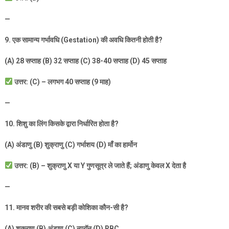
—
9.
एक सामान्य गर्भावधि (
Gestation)
की अवधि कितनी होती है
?
(A) 28
सप्ताह (
B) 32
सप्ताह (
C) 38-40
सप्ताह (
D) 45
सप्ताह
उत्तर: (
C) –
लगभग
40
सप्ताह (
9
माह)
—
10.
शिशु का लिंग किसके द्वारा निर्धारित होता है
?
(A)
अंडाणु (
B)
शुक्राणु (
C)
गर्भाशय (
D)
माँ का हार्मोन
उत्तर: (
B) –
शुक्राणु
X
या
Y
गुणसूत्र ले जाते हैं
;
अंडाणु केवल
X
देता है
—
11.
मानव शरीर की सबसे बड़ी कोशिका कौन-सी है
?
(A)
शुक्राणु (
B)
अंडाणु (
C)
न्यूरॉन (
D) RBC