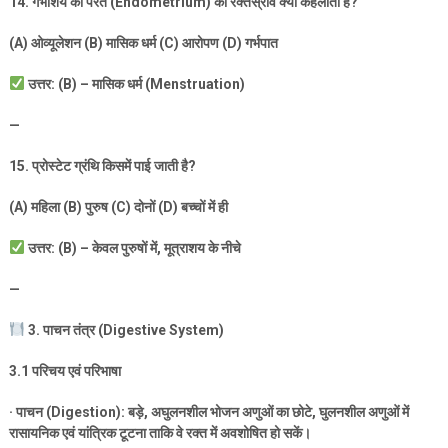
14.
गर्भाशय की परत (
Endometrium)
का रक्तस्राव क्या कहलाता है
?
(A)
ओव्यूलेशन (
B)
मासिक धर्म (
C)
आरोपण (
D)
गर्भपात
उत्तर: (
B) –
मासिक धर्म (
Menstruation)
—
15.
प्रोस्टेट ग्रंथि किसमें पाई जाती है
?
(A)
महिला (
B)
पुरुष (
C)
दोनों (
D)
बच्चों में ही
उत्तर: (
B) –
केवल पुरुषों में
,
मूत्राशय के नीचे
—
3.
पाचन तंत्र (
Digestive System)
3.1
परिचय एवं परिभाषा
·
पाचन (
Digestion):
बड़े
,
अघुलनशील भोजन अणुओं का छोटे
,
घुलनशील अणुओं में
रासायनिक एवं यांत्रिक टूटना ताकि वे रक्त में अवशोषित हो सकें।