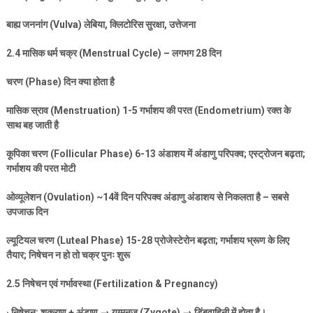
बाह्य जननांग (
Vulva)
लेबिया
,
क्लिटोरिस सुरक्षा
,
उत्तेजना
2.4
मासिक धर्म चक्र (
Menstrual Cycle) –
लगभग
28
दिन
चरण (
Phase)
दिन क्या होता है
मासिक स्राव (
Menstruation) 1-5
गर्भाशय की परत (
Endometrium)
रक्त के
साथ बह जाती है
कूपिका चरण (
Follicular Phase) 6-13
अंडाशय में अंडाणु परिपक्व
;
एस्ट्रोजन बढ़ता
;
गर्भाशय की परत मोटी
ओव्यूलेशन (
Ovulation) ~14
वें दिन परिपक्व अंडाणु अंडाशय से निकलता है – सबसे
उपजाऊ दिन
ल्यूटियल चरण (
Luteal Phase) 15-28
प्रोजेस्टेरोन बढ़ता
;
गर्भाशय भ्रूण के लिए
तैयार
;
निषेचन न हो तो चक्र पुनः शुरू
2.5
निषेचन एवं गर्भावस्था (
Fertilization & Pregnancy)
·
निषेचन: शुक्राणु + अंडाणु
→
युग्मनज (
Zygote) →
डिंबवाहिनी में होता है।