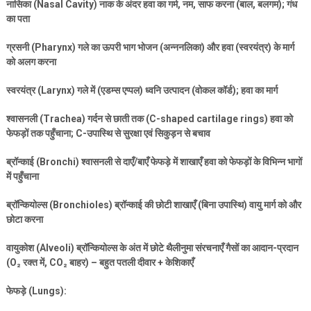
नासिका (
Nasal Cavity)
नाक के अंदर हवा का गर्म
,
नम
,
साफ करना (बाल
,
बलगम)
;
गंध
का पता
ग्रसनी (
Pharynx)
गले का ऊपरी भाग भोजन (अन्ननलिका) और हवा (स्वरयंत्र) के मार्ग
को अलग करना
स्वरयंत्र (
Larynx)
गले में (एडम्स एप्पल) ध्वनि उत्पादन (वोकल कॉर्ड)
;
हवा का मार्ग
श्वासनली (
Trachea)
गर्दन से छाती तक (
C-shaped cartilage rings)
हवा को
फेफड़ों तक पहुँचाना
; C-
उपास्थि से सुरक्षा एवं सिकुड़न से बचाव
ब्रॉन्काई (
Bronchi)
श्वासनली से दाएँ/बाएँ फेफड़े में शाखाएँ हवा को फेफड़ों के विभिन्न भागों
में पहुँचाना
ब्रॉन्कियोल्स (
Bronchioles)
ब्रॉन्काई की छोटी शाखाएँ (बिना उपास्थि) वायु मार्ग को और
छोटा करना
वायुकोश (
Alveoli)
ब्रॉन्कियोल्स के अंत में छोटे थैलीनुमा संरचनाएँ गैसों का आदान-प्रदान
(
O
₂
रक्त में
, CO
₂
बाहर) – बहुत पतली दीवार + केशिकाएँ
फेफड़े (
Lungs):