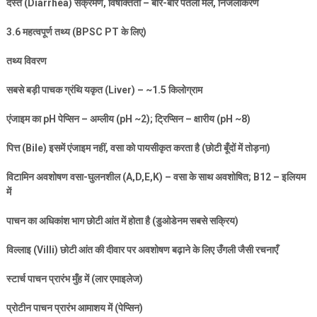
दस्त (
Diarrhea)
संक्रमण
,
विषाक्तता – बार-बार पतला मल
,
निर्जलीकरण
3.6
महत्वपूर्ण तथ्य (
BPSC PT
के लिए)
तथ्य विवरण
सबसे बड़ी पाचक ग्रंथि यकृत (
Liver) – ~1.5
किलोग्राम
एंजाइम का
pH
पेप्सिन – अम्लीय (
pH ~2);
ट्रिप्सिन – क्षारीय (
pH ~8)
पित्त (
Bile)
इसमें एंजाइम नहीं
,
वसा को पायसीकृत करता है (छोटी बूँदों में तोड़ना)
विटामिन अवशोषण वसा-घुलनशील (
A,D,E,K) –
वसा के साथ अवशोषित
; B12 –
इलियम
में
पाचन का अधिकांश भाग छोटी आंत में होता है (डुओडेनम सबसे सक्रिय)
विल्लाइ (
Villi)
छोटी आंत की दीवार पर अवशोषण बढ़ाने के लिए उँगली जैसी रचनाएँ
स्टार्च पाचन प्रारंभ मुँह में (लार एमाइलेज)
प्रोटीन पाचन प्रारंभ आमाशय में (पेप्सिन)