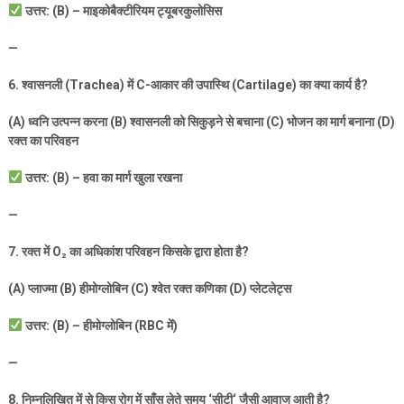
उत्तर: (
B) –
माइकोबैक्टीरियम ट्यूबरकुलोसिस
—
6.
श्वासनली (
Trachea)
में
C-
आकार की उपास्थि (
Cartilage)
का क्या कार्य है
?
(A)
ध्वनि उत्पन्न करना (
B)
श्वासनली को सिकुड़ने से बचाना (
C)
भोजन का मार्ग बनाना (
D)
रक्त का परिवहन
उत्तर: (
B) –
हवा का मार्ग खुला रखना
—
7.
रक्त में
O
₂
का अधिकांश परिवहन किसके द्वारा होता है
?
(A)
प्लाज्मा (
B)
हीमोग्लोबिन (
C)
श्वेत रक्त कणिका (
D)
प्लेटलेट्स
उत्तर: (
B) –
हीमोग्लोबिन (
RBC
में)
—
8.
निम्नलिखित में से किस रोग में साँस लेते समय
‘
सीटी
‘
जैसी आवाज आती है
?