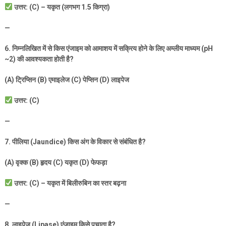
उत्तर: (
C) –
यकृत (लगभग
1.5
किग्रा)
—
6.
निम्नलिखित में से किस एंजाइम को आमाशय में सक्रिय होने के लिए अम्लीय माध्यम (
pH
~2)
की आवश्यकता होती है
?
(A)
ट्रिप्सिन (
B)
एमाइलेज (
C)
पेप्सिन (
D)
लाइपेज
उत्तर: (
C)
—
7.
पीलिया (
Jaundice)
किस अंग के विकार से संबंधित है
?
(A)
वृक्क (
B)
हृदय (
C)
यकृत (
D)
फेफड़ा
उत्तर: (
C) –
यकृत में बिलीरुबिन का स्तर बढ़ना
—
8.
लाइपेज (
Lipase)
एंजाइम किसे पचाता है
?