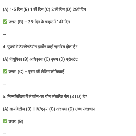
(A) 1-5
दिन (
B) 14
वें दिन (
C) 21
वें दिन (
D) 28
वें दिन
उत्तर: (
B) – 28-
दिन के चक्र में
14
वें दिन
—
4.
पुरुषों में टेस्टोस्टेरोन हार्मोन कहाँ स्रावित होता है
?
(A)
पीयूषिका (
B)
अधिवृक्क (
C)
वृषण (
D)
प्रोस्टेट
उत्तर: (
C) –
वृषण की लेडिग कोशिकाएँ
—
5.
निम्नलिखित में से कौन-सा यौन संचारित रोग (
STD)
है
?
(A)
डायबिटीज (
B) HIV/
एड्स (
C)
अस्थमा (
D)
उच्च रक्तचाप
उत्तर: (
B)
—