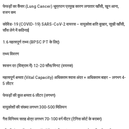
फेफड़ों का कैंसर (
Lung Cancer)
धूम्रपान प्रमुख कारण लगातार खाँसी
,
खून आना
,
वजन कम
कोविड-
19 (COVID-19) SARS-CoV-2
वायरस – वायुकोश क्षति बुखार
,
सूखी खाँसी
,
साँस लेने में कठिनाई
1.6
महत्वपूर्ण तथ्य (
BPSC PT
के लिए)
तथ्य विवरण
श्वसन दर (विश्राम में)
12-20
साँस/मिनट (वयस्क)
महत्वपूर्ण क्षमता (
Vital Capacity)
अधिकतम श्वास अंदर + अधिकतम बाहर – लगभग
4-
5
लीटर
फेफड़ों की कुल क्षमता
6
लीटर (लगभग)
वायुकोशों की संख्या लगभग
300-500
मिलियन
गैस विनिमय सतह क्षेत्र लगभग
70-100
वर्ग मीटर (टेनिस कोर्ट के बराबर)