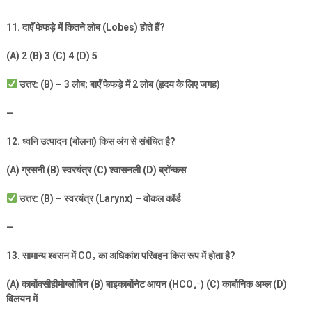
11.
दाएँ फेफड़े में कितने लोब (
Lobes)
होते हैं
?
(A) 2 (B) 3 (C) 4 (D) 5
उत्तर: (
B) – 3
लोब
;
बाएँ फेफड़े में
2
लोब (हृदय के लिए जगह)
—
12.
ध्वनि उत्पादन (बोलना) किस अंग से संबंधित है
?
(A)
ग्रसनी (
B)
स्वरयंत्र (
C)
श्वासनली (
D)
ब्रॉन्कस
उत्तर: (
B) –
स्वरयंत्र (
Larynx) –
वोकल कॉर्ड
—
13.
सामान्य श्वसन में
CO
₂
का अधिकांश परिवहन किस रूप में होता है
?
(A)
कार्बोक्सीहीमोग्लोबिन (
B)
बाइकार्बोनेट आयन (
HCO
₃⁻
) (C)
कार्बोनिक अम्ल (
D)
विलयन में