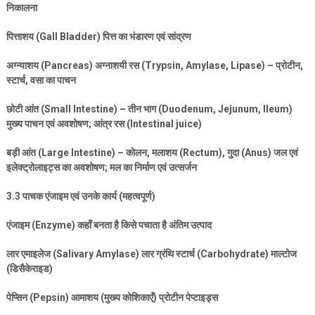
निकालना
पित्ताशय (
Gall Bladder)
पित्त का भंडारण एवं सांद्रण
अग्न्याशय (
Pancreas)
अग्नाशयी रस (
Trypsin, Amylase, Lipase) –
प्रोटीन
,
स्टार्च
,
वसा का पाचन
छोटी आंत (
Small Intestine) –
तीन भाग (
Duodenum, Jejunum, Ileum)
मुख्य पाचन एवं अवशोषण
;
आंत्र रस (
Intestinal juice)
बड़ी आंत (
Large Intestine) –
कोलन
,
मलाशय (
Rectum),
गुदा (
Anus)
जल एवं
इलेक्ट्रोलाइट्स का अवशोषण
;
मल का निर्माण एवं उत्सर्जन
3.3
पाचक एंजाइम एवं उनके कार्य (महत्वपूर्ण)
एंजाइम (
Enzyme)
कहाँ बनता है किसे पचाता है अंतिम उत्पाद
लार एमाइलेज (
Salivary Amylase)
लार ग्रंथि स्टार्च (
Carbohydrate)
माल्टोज
(डिसैकेराइड)
पेप्सिन (
Pepsin)
आमाशय (मुख्य कोशिकाएँ) प्रोटीन पेप्टाइड्स