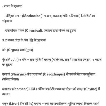
·
पाचन के प्रकार:
·
यांत्रिक पाचन (
Mechanical):
चबाना
,
मसलना
,
पेरिस्टाल्सिस (माँसपेशियों का
संकुचन)
·
रासायनिक पाचन (
Chemical):
एंजाइमों द्वारा भोजन का टूटना
3.2
पाचन तंत्र के अंग (मुँह से गुदा तक)
अंग (
Organ)
कार्य (मुख्य)
मुँह (
Mouth) +
दाँत + लार ग्रंथियाँ चबाना (यांत्रिक)
;
लार में एमाइलेज एंजाइम
→
स्टार्च
का टूटना
ग्रसनी (
Pharynx)
और ग्रासनली (
Oesophagus)
भोजन को पेट तक पहुँचाना
(पेरिस्टाल्सिस)
आमाशय (
Stomach) HCl +
पेप्सिन (प्रोटीन पाचन)
;
भोजन को काइम (
Chyme)
में
बदलना
यकृत (
Liver)
पित्त (
Bile)
बनाना – वसा का पायसीकरण
;
यूरिया बनाना
;
विषाक्त पदार्थ