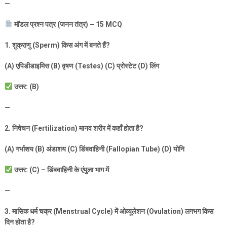
—
मॉडल प्रश्न पत्र (जनन तंत्र) –
15 MCQ
1.
शुक्राणु (
Sperm)
किस अंग में बनते हैं
?
(A)
एपिडीडाइमिस (
B)
वृषण (
Testes) (C)
प्रोस्टेट (
D)
लिंग
उत्तर: (
B)
—
2.
निषेचन (
Fertilization)
मानव शरीर में कहाँ होता है
?
(A)
गर्भाशय (
B)
अंडाशय (
C)
डिंबवाहिनी (
Fallopian Tube) (D)
योनि
उत्तर: (
C) –
डिंबवाहिनी के एंपुला भाग में
—
3.
मासिक धर्म चक्र (
Menstrual Cycle)
में ओव्यूलेशन (
Ovulation)
लगभग किस
दिन होता है
?