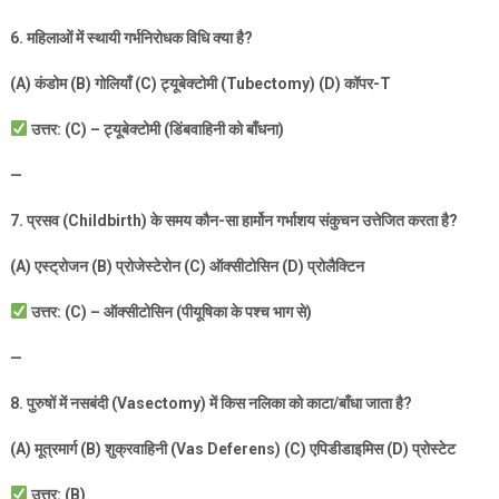
6.
महिलाओं में स्थायी गर्भनिरोधक विधि क्या है
?
(A)
कंडोम (
B)
गोलियाँ (
C)
ट्यूबेक्टोमी (
Tubectomy) (D)
कॉपर-
T
उत्तर: (
C) –
ट्यूबेक्टोमी (डिंबवाहिनी को बाँधना)
—
7.
प्रसव (
Childbirth)
के समय कौन-सा हार्मोन गर्भाशय संकुचन उत्तेजित करता है
?
(A)
एस्ट्रोजन (
B)
प्रोजेस्टेरोन (
C)
ऑक्सीटोसिन (
D)
प्रोलैक्टिन
उत्तर: (
C) –
ऑक्सीटोसिन (पीयूषिका के पश्च भाग से)
—
8.
पुरुषों में नसबंदी (
Vasectomy)
में किस नलिका को काटा/बाँधा जाता है
?
(A)
मूत्रमार्ग (
B)
शुक्रवाहिनी (
Vas Deferens) (C)
एपिडीडाइमिस (
D)
प्रोस्टेट
उत्तर: (
B)