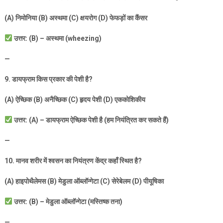
(A)
निमोनिया (
B)
अस्थमा (
C)
क्षयरोग (
D)
फेफड़ों का कैंसर
उत्तर: (
B) –
अस्थमा (
wheezing)
—
9.
डायफ्राम किस प्रकार की पेशी है
?
(A)
ऐच्छिक (
B)
अनैच्छिक (
C)
हृदय पेशी (
D)
एककोशिकीय
उत्तर: (
A) –
डायफ्राम ऐच्छिक पेशी है (हम नियंत्रित कर सकते हैं)
—
10.
मानव शरीर में श्वसन का नियंत्रण केंद्र कहाँ स्थित है
?
(A)
हाइपोथैलेमस (
B)
मेडुला ऑब्लॉन्गेटा (
C)
सेरेबेलम (
D)
पीयूषिका
उत्तर: (
B) –
मेडुला ऑब्लॉन्गेटा (मस्तिष्क तना)
—