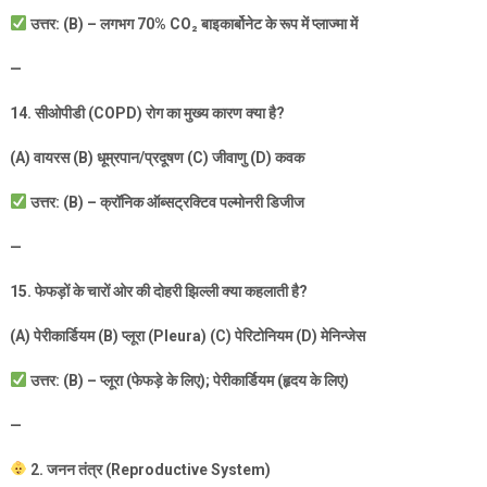
उत्तर: (
B) –
लगभग
70% CO
₂
बाइकार्बोनेट के रूप में प्लाज्मा में
—
14.
सीओपीडी (
COPD)
रोग का मुख्य कारण क्या है
?
(A)
वायरस (
B)
धूम्रपान/प्रदूषण (
C)
जीवाणु (
D)
कवक
उत्तर: (
B) –
क्रॉनिक ऑब्सट्रक्टिव पल्मोनरी डिजीज
—
15.
फेफड़ों के चारों ओर की दोहरी झिल्ली क्या कहलाती है
?
(A)
पेरीकार्डियम (
B)
प्लूरा (
Pleura) (C)
पेरिटोनियम (
D)
मेनिन्जेस
उत्तर: (
B) –
प्लूरा (फेफड़े के लिए)
;
पेरीकार्डियम (हृदय के लिए)
—
2.
जनन तंत्र (
Reproductive System)