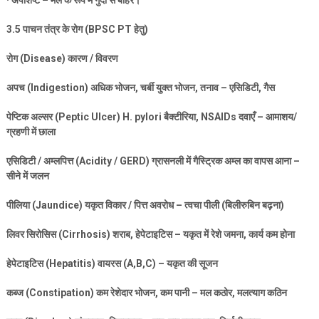
·
अपशिष्ट – मल के रूप में गुदा से बाहर।
3.5
पाचन तंत्र के रोग (
BPSC PT
हेतु)
रोग (
Disease)
कारण / विवरण
अपच (
Indigestion)
अधिक भोजन
,
चर्बी युक्त भोजन
,
तनाव – एसिडिटी
,
गैस
पेप्टिक अल्सर (
Peptic Ulcer) H. pylori
बैक्टीरिया
, NSAIDs
दवाएँ – आमाशय/
ग्रहणी में छाला
एसिडिटी / अम्लपित्त (
Acidity / GERD)
ग्रासनली में गैस्ट्रिक अम्ल का वापस आना –
सीने में जलन
पीलिया (
Jaundice)
यकृत विकार / पित्त अवरोध – त्वचा पीली (बिलीरुबिन बढ़ना)
लिवर सिरोसिस (
Cirrhosis)
शराब
,
हेपेटाइटिस – यकृत में रेशे जमना
,
कार्य कम होना
हेपेटाइटिस (
Hepatitis)
वायरस (
A,B,C) –
यकृत की सूजन
कब्ज (
Constipation)
कम रेशेदार भोजन
,
कम पानी – मल कठोर
,
मलत्याग कठिन