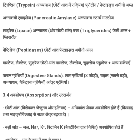
ट्रिप्सिन (
Trypsin)
अग्न्याशय (छोटी आंत में सक्रिय) प्रोटीन / पेप्टाइड्स अमीनो अम्ल
अग्नाशयी एमाइलेज (
Pancreatic Amylase)
अग्न्याशय स्टार्च माल्टोज
लाइपेज (
Lipase)
अग्न्याशय (और छोटी आंत) वसा (
Triglycerides)
फैटी अम्ल +
ग्लिसरॉल
पेप्टिडेज (
Peptidases)
छोटी आंत पेप्टाइड्स अमीनो अम्ल
माल्टेज
,
लैक्टेज
,
सुक्रेज छोटी आंत माल्टोज
,
लैक्टोज
,
सुक्रोज ग्लूकोज + अन्य शर्कराएँ
पाचन ग्रंथियाँ (
Digestive Glands):
लार ग्रंथियाँ (
3
जोड़ी)
,
यकृत (सबसे बड़ी)
,
अग्न्याशय
,
गैस्ट्रिक ग्रंथियाँ
,
आंत्र ग्रंथियाँ।
3.4
अवशोषण (
Absorption)
और उत्सर्जन
·
छोटी आंत (विशेषकर जेजुनम और इलियम) – अधिकांश पोषक अवशोषित होते हैं (विल्लाइ
तथा माइक्रोविल्लाइ से सतह क्षेत्र बढ़ता है)।
·
बड़ी आंत – जल
, Na
⁺
, K
⁺
,
विटामिन
K (
बैक्टीरिया द्वारा निर्मित) अवशोषित होते हैं।