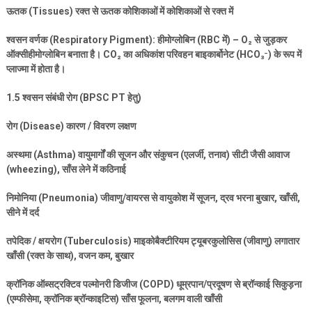
ऊतक (
Tissues)
रक्त से ऊतक कोशिकाओं में कोशिकाओं से रक्त में
श्वसन वर्णक (
Respiratory Pigment):
हीमोग्लोबिन (
RBC
में) –
O
₂
से जुड़कर
ऑक्सीहीमोग्लोबिन बनाता है।
CO
₂
का अधिकांश परिवहन बाइकार्बोनेट (
HCO
₃⁻
)
के रूप में
प्लाज्मा में होता है।
1.5
श्वसन संबंधी रोग (
BPSC PT
हेतु)
रोग (
Disease)
कारण / विवरण लक्षण
अस्थमा (
Asthma)
वायुमार्गों की सूजन और संकुचन (एलर्जी
,
तनाव) सीटी जैसी आवाज
(
wheezing),
साँस लेने में कठिनाई
निमोनिया (
Pneumonia)
जीवाणु/वायरस से वायुकोश में सूजन
,
द्रव भरना बुखार
,
खाँसी
,
सीने में दर्द
तपेदिक / क्षयरोग (
Tuberculosis)
माइकोबैक्टीरियम ट्यूबरकुलोसिस (जीवाणु) लगातार
खाँसी (रक्त के साथ)
,
वजन कम
,
बुखार
क्रॉनिक ऑब्सट्रक्टिव पल्मोनरी डिजीज (
COPD)
धूम्रपान/प्रदूषण से ब्रॉन्काई सिकुड़ना
(एम्फीसेमा
,
क्रॉनिक ब्रॉन्काइटिस) साँस फूलना
,
बलगम वाली खाँसी