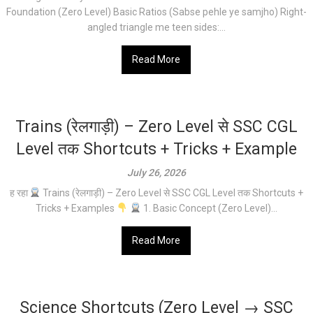
Foundation (Zero Level) Basic Ratios (Sabse pehle ye samjho) Right-
angled triangle me teen sides:...
Read More
Trains (रेलगाड़ी) – Zero Level से SSC CGL
Level तक Shortcuts + Tricks + Example
July 26, 2026
ह रहा
Trains (रेलगाड़ी) – Zero Level से SSC CGL Level तक Shortcuts +
Tricks + Examples
1. Basic Concept (Zero Level)...
Read More
Science Shortcuts (Zero Level → SSC