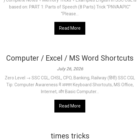
) Complete Notes + Memory Tricks + Examples English in SSC CGL is
based on: PART 1: Parts of Speech (8 Parts) Trick “PNVAAPIC”
“Please...
Read More
Computer / Excel / MS Word Shortcuts
July 26, 2026
Zero Level → SSC CGL, CHSL, CPO, Banking, Railway (हिंदी) SSC CGL
Tip: Computer Awareness में अक्सर Keyboard Shortcuts, MS Office,
Internet, और Basic Computer...
Read More
times tricks