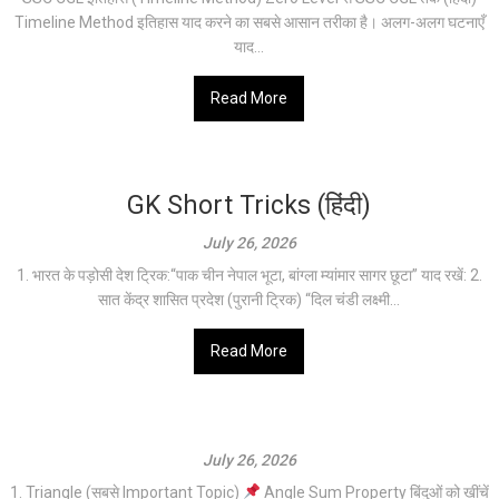
Timeline Method इतिहास याद करने का सबसे आसान तरीका है। अलग-अलग घटनाएँ
याद...
Read More
GK Short Tricks (हिंदी)
July 26, 2026
1. भारत के पड़ोसी देश ट्रिक:“पाक चीन नेपाल भूटा, बांग्ला म्यांमार सागर छूटा” याद रखें: 2.
सात केंद्र शासित प्रदेश (पुरानी ट्रिक) “दिल चंडी लक्ष्मी...
Read More
July 26, 2026
1. Triangle (सबसे Important Topic)
Angle Sum Property बिंदुओं को खींचें