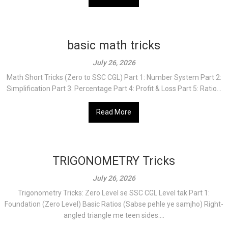
basic math tricks
July 26, 2026
Math Short Tricks (Zero to SSC CGL) Part 1: Number System Part 2:
Simplification Part 3: Percentage Part 4: Profit & Loss Part 5: Ratio...
Read More
TRIGONOMETRY Tricks
July 26, 2026
Trigonometry Tricks: Zero Level se SSC CGL Level tak Part 1:
Foundation (Zero Level) Basic Ratios (Sabse pehle ye samjho) Right-
angled triangle me teen sides:...