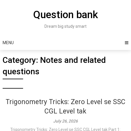
Skip
to
Question bank
content
Dream big study smart
MENU
Category:
Notes and related
questions
Trigonometry Tricks: Zero Level se SSC
CGL Level tak
July 26, 2026
Trigonometry Tricks: Zero Level se SSC CGL Level tak Part 1: