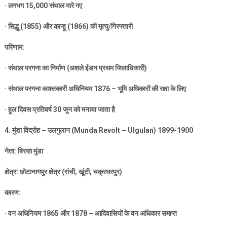
·
लगभग
15,000
संथाल मारे गए
·
सिद्धू (
1855)
और कान्हू (
1866)
की मृत्यु/गिरफ्तारी
परिणाम:
·
संथाल परगना का निर्माण (अशले ईडन प्रथम जिलाधिकारी)
·
संथाल परगना काश्तकारी अधिनियम
1876 –
भूमि अधिकारों की रक्षा के लिए
·
हूल दिवस प्रतिवर्ष
30
जून को मनाया जाता है
4.
मुंडा विद्रोह – उलगुलान (
Munda Revolt – Ulgulan) 1899-1900
नेता: बिरसा मुंडा
क्षेत्र: छोटानागपुर क्षेत्र (रांची
,
खूंटी
,
चक्रधरपुर)
कारण:
·
वन अधिनियम
1865
और
1878 –
आदिवासियों के वन अधिकार समाप्त