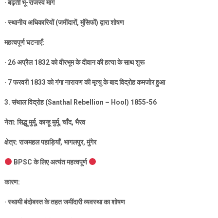
·
बढ़ती भू-राजस्व मांग
·
स्थानीय अधिकारियों (जमींदारों
,
मुंसिफों) द्वारा शोषण
महत्वपूर्ण घटनाएँ:
· 26
अप्रैल
1832
को वीरभूम के दीवान की हत्या के साथ शुरू
· 7
फरवरी
1833
को गंगा नारायण की मृत्यु के बाद विद्रोह कमजोर हुआ
3.
संथाल विद्रोह (
Santhal Rebellion – Hool) 1855-56
नेता: सिद्धू मुर्मू
,
कान्हू मुर्मू
,
चाँद
,
भैरव
क्षेत्र: राजमहल पहाड़ियाँ
,
भागलपुर
,
मुंगेर
BPSC
के लिए अत्यंत महत्वपूर्ण
कारण:
·
स्थायी बंदोबस्त के तहत जमींदारी व्यवस्था का शोषण