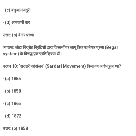
· (c)
बंधुआ मजदूरी
· (d)
आबकारी कर
उत्तर: (
b)
बेगार प्रथा
व्याख्या: लोटा विद्रोह ब्रिटिशों द्वारा किसानों पर लागू किए गए बेगार प्रथा (
Begari
system)
के विरुद्ध एक प्रतिक्रिया थी।
प्रश्न
10: ‘
सरदारी आंदोलन
‘ (Sardari Movement)
किस वर्ष आरंभ हुआ था
?
· (a) 1855
· (b) 1858
· (c) 1865
· (d) 1872
उत्तर: (
b) 1858