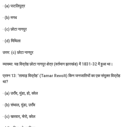
· (a)
पाटलिपुत्र
· (b)
मगध
· (c)
छोटा नागपुर
· (d)
मिथिला
उत्तर: (
c)
छोटा नागपुर
व्याख्या: यह विद्रोह छोटा नागपुर क्षेत्र (वर्तमान झारखंड) में
1831-32
में हुआ था।
प्रश्न
13: ‘
तामाड़ विद्रोह
‘ (Tamar Revolt)
किन जनजातियों का एक संयुक्त विद्रोह
था
?
· (a)
उराँव
,
मुंडा
,
हो
,
कोल
· (b)
संथाल
,
मुंडा
,
उराँव
· (c)
खरवार
,
चेरो
,
कोल