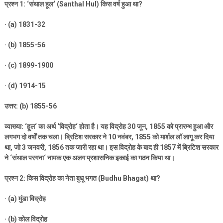
प्रश्न
1: ‘
संथाल हूल
‘ (Santhal Hul)
किस वर्ष हुआ था
?
· (a) 1831-32
· (b) 1855-56
· (c) 1899-1900
· (d) 1914-15
उत्तर: (
b) 1855-56
व्याख्या:
‘
हूल
‘
का अर्थ
‘
विद्रोह
‘
होता है। यह विद्रोह
30
जून
, 1855
को प्रारम्भ हुआ और
लगभग दो वर्षों तक चला। ब्रिटिश सरकार ने
10
नवंबर
, 1855
को मार्शल लॉ लागू कर दिया
था
,
जो
3
जनवरी
, 1856
तक जारी रहा था। इस विद्रोह के बाद ही
1857
में ब्रिटिश सरकार
ने
‘
संथाल परगना
‘
नामक एक अलग प्रशासनिक इकाई का गठन किया था।
प्रश्न
2:
किस विद्रोह का नेता बुधू भगत (
Budhu Bhagat)
था
?
· (a)
मुंडा विद्रोह
· (b)
कोल विद्रोह