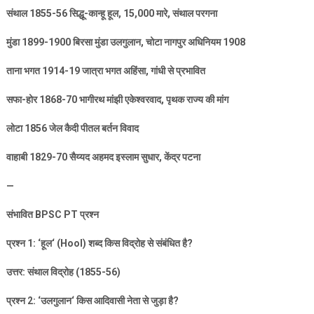
संथाल
1855-56
सिद्धू-कान्हू हूल
, 15,000
मारे
,
संथाल परगना
मुंडा
1899-1900
बिरसा मुंडा उलगुलान
,
चोटा नागपुर अधिनियम
1908
ताना भगत
1914-19
जात्रा भगत अहिंसा
,
गांधी से प्रभावित
सफा-होर
1868-70
भागीरथ मांझी एकेश्वरवाद
,
पृथक राज्य की मांग
लोटा
1856
जेल कैदी पीतल बर्तन विवाद
वाहाबी
1829-70
सैय्यद अहमद इस्लाम सुधार
,
केंद्र पटना
—
संभावित
BPSC PT
प्रश्न
प्रश्न
1: ‘
हूल
‘ (Hool)
शब्द किस विद्रोह से संबंधित है
?
उत्तर: संथाल विद्रोह (
1855-56)
प्रश्न
2: ‘
उलगुलान
‘
किस आदिवासी नेता से जुड़ा है
?