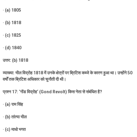
· (a) 1805
· (b) 1818
· (c) 1825
· (d) 1840
उत्तर: (
b) 1818
व्याख्या: भील विद्रोह
1818
में उनके क्षेत्रों पर ब्रिटिश कब्जे के कारण हुआ था। उन्होंने
50
वर्षों तक ब्रिटिश अधिकार को चुनौती दी थी।
प्रश्न
17: ‘
गोंड विद्रोह
‘ (Gond Revolt)
किस नेता से संबंधित है
?
· (a)
राम सिंह
· (b)
तांत्या भील
· (c)
माधो भगत