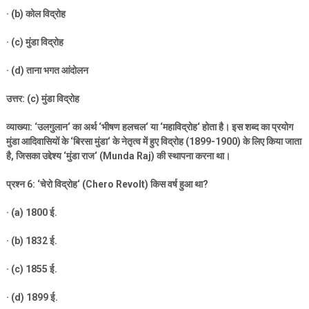
· (b)
कोल विद्रोह
· (c)
मुंडा विद्रोह
· (d)
ताना भगत आंदोलन
उत्तर: (
c)
मुंडा विद्रोह
व्याख्या:
‘
उलगुलान
‘
का अर्थ
‘
भीषण हलचल
‘
या
‘
महाविद्रोह
‘
होता है। इस शब्द का प्रयोग
मुंडा आदिवासियों के
‘
बिरसा मुंडा
‘
के नेतृत्व में हुए विद्रोह (
1899-1900)
के लिए किया जाता
है
,
जिसका उद्देश्य
‘
मुंडा राज
‘ (Munda Raj)
की स्थापना करना था।
प्रश्न
6: ‘
चेरो विद्रोह
‘ (Chero Revolt)
किस वर्ष हुआ था
?
· (a) 1800
ई.
· (b) 1832
ई.
· (c) 1855
ई.
· (d) 1899
ई.