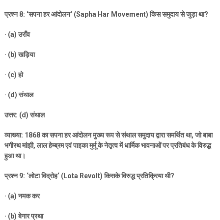
प्रश्न
8: ‘
सपना हर आंदोलन
‘ (Sapha Har Movement)
किस समुदाय से जुड़ा था
?
· (a)
उराँव
· (b)
खड़िया
· (c)
हो
· (d)
संथाल
उत्तर: (
d)
संथाल
व्याख्या:
1868
का सपना हर आंदोलन मुख्य रूप से संथाल समुदाय द्वारा समर्थित था
,
जो बाबा
भगीरथ मांझी
,
लाल हेम्ब्रम एवं पाइका मुर्मू के नेतृत्व में धार्मिक भावनाओं पर प्रतिबंध के विरुद्ध
हुआ था।
प्रश्न
9: ‘
लोटा विद्रोह
‘ (Lota Revolt)
किसके विरुद्ध प्रतिक्रिया थी
?
· (a)
नमक कर
· (b)
बेगार प्रथा