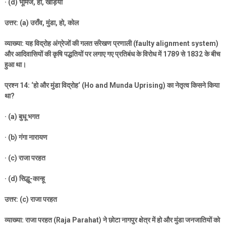
· (d)
भूमिज
,
हो
,
खड़िया
उत्तर: (
a)
उराँव
,
मुंडा
,
हो
,
कोल
व्याख्या: यह विद्रोह अंग्रेजों की गलत संरेखण प्रणाली (
faulty alignment system)
और आदिवासियों की कृषि पद्धतियों पर लगाए गए प्रतिबंध के विरोध में
1789
से
1832
के बीच
हुआ था।
प्रश्न
14: ‘
हो और मुंडा विद्रोह
‘ (Ho and Munda Uprising)
का नेतृत्व किसने किया
था
?
· (a)
बुधू भगत
· (b)
गंगा नारायण
· (c)
राजा परहत
· (d)
सिद्धू-कान्हू
उत्तर: (
c)
राजा परहत
व्याख्या: राजा परहत (
Raja Parahat)
ने छोटा नागपुर क्षेत्र में हो और मुंडा जनजातियों को