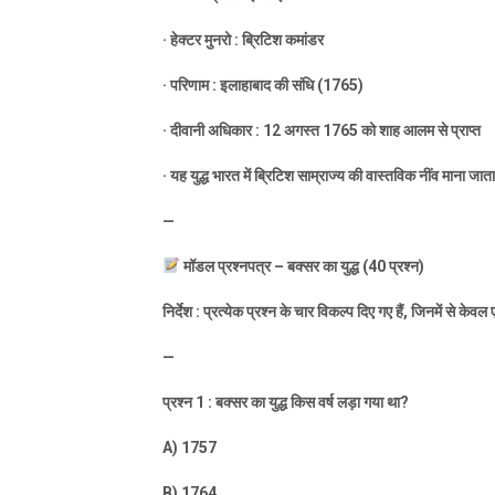
·
हेक्टर मुनरो : ब्रिटिश कमांडर
·
परिणाम : इलाहाबाद की संधि (
1765)
·
दीवानी अधिकार :
12
अगस्त
1765
को शाह आलम से प्राप्त
·
यह युद्ध भारत में ब्रिटिश साम्राज्य की वास्तविक नींव माना जात
—
मॉडल प्रश्नपत्र – बक्सर का युद्ध (
40
प्रश्न)
निर्देश : प्रत्येक प्रश्न के चार विकल्प दिए गए हैं
,
जिनमें से केवल
—
प्रश्न
1 :
बक्सर का युद्ध किस वर्ष लड़ा गया था
?
A) 1757
B) 1764