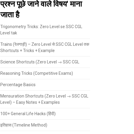
प्रश्न पूछे जाने वाले विषय' माना
जाता है
Trigonometry Tricks: Zero Level se SSC CGL
Level tak
Trains (रेलगाड़ी) – Zero Level से SSC CGL Level तक
Shortcuts + Tricks + Example
Science Shortcuts (Zero Level → SSC CGL
Reasoning Tricks (Competitive Exams)
Percentage Basics
Mensuration Shortcuts (Zero Level → SSC CGL
Level) – Easy Notes + Examples
100+ General Life Hacks (हिंदी)
इतिहास (Timeline Method)