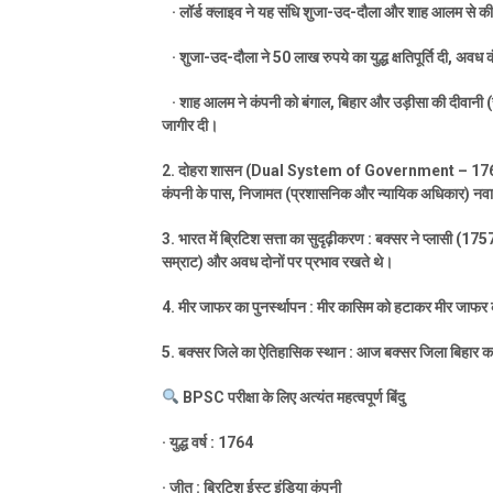
·
लॉर्ड क्लाइव ने यह संधि शुजा-उद-दौला और शाह आलम से क
·
शुजा-उद-दौला ने
50
लाख रुपये का युद्ध क्षतिपूर्ति दी
,
अवध कंप
·
शाह आलम ने कंपनी को बंगाल
,
बिहार और उड़ीसा की दीवानी (
जागीर दी।
2.
दोहरा शासन (
Dual System of Government – 176
कंपनी के पास
,
निजामत (प्रशासनिक और न्यायिक अधिकार) नवाब क
3.
भारत में ब्रिटिश सत्ता का सुदृढ़ीकरण : बक्सर ने प्लासी (
175
सम्राट) और अवध दोनों पर प्रभाव रखते थे।
4.
मीर जाफर का पुनर्स्थापन : मीर कासिम को हटाकर मीर जाफर 
5.
बक्सर जिले का ऐतिहासिक स्थान : आज बक्सर जिला बिहार का
BPSC
परीक्षा के लिए अत्यंत महत्वपूर्ण बिंदु
·
युद्ध वर्ष :
1764
·
जीत : ब्रिटिश ईस्ट इंडिया कंपनी