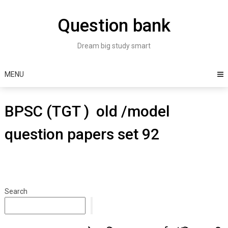
Skip
to
Question bank
content
Dream big study smart
MENU
BPSC (TGT ) old /model
question papers set 92
Search