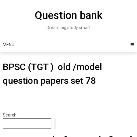
Skip
to
Question bank
content
Dream big study smart
MENU
BPSC (TGT ) old /model
question papers set 78
Search