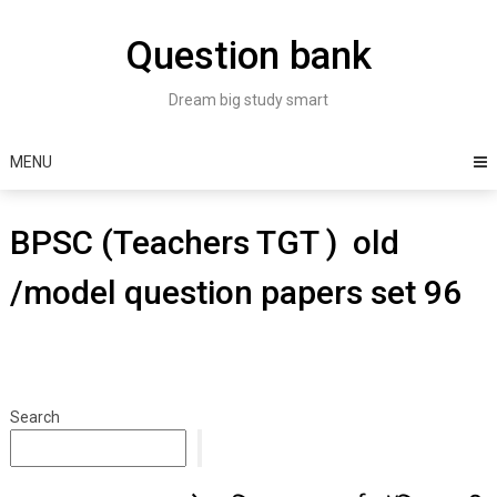
Skip
to
Question bank
content
Dream big study smart
MENU
BPSC (Teachers TGT ) old
/model question papers set 96
Search