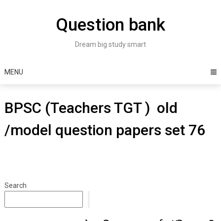
Skip
to
Question bank
content
Dream big study smart
MENU
BPSC (Teachers TGT ) old
/model question papers set 76
Search