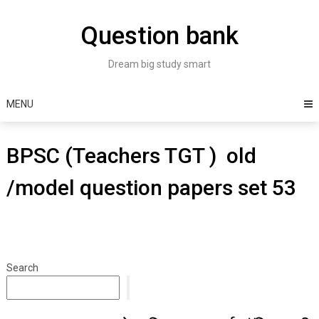
Skip
to
Question bank
content
Dream big study smart
MENU
BPSC (Teachers TGT ) old
/model question papers set 53
Search