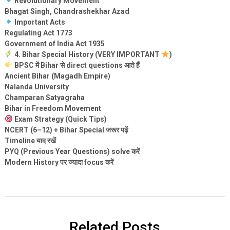
Revolutionary Movement
Bhagat Singh, Chandrashekhar Azad
Important Acts
Regulating Act 1773
Government of India Act 1935
4. Bihar Special History (VERY IMPORTANT
)
BPSC में Bihar से direct questions आते हैं
Ancient Bihar (Magadh Empire)
Nalanda University
Champaran Satyagraha
Bihar in Freedom Movement
Exam Strategy (Quick Tips)
NCERT (6–12) + Bihar Special जरूर पढ़ें
Timeline याद रखें
PYQ (Previous Year Questions) solve करें
Modern History पर ज्यादा focus करें
Related Posts