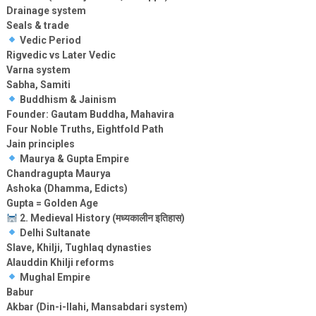
Drainage system
Seals & trade
Vedic Period
Rigvedic vs Later Vedic
Varna system
Sabha, Samiti
Buddhism & Jainism
Founder: Gautam Buddha, Mahavira
Four Noble Truths, Eightfold Path
Jain principles
Maurya & Gupta Empire
Chandragupta Maurya
Ashoka (Dhamma, Edicts)
Gupta = Golden Age
2. Medieval History (मध्यकालीन इतिहास)
Delhi Sultanate
Slave, Khilji, Tughlaq dynasties
Alauddin Khilji reforms
Mughal Empire
Babur
Akbar (Din-i-Ilahi, Mansabdari system)