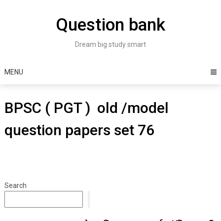
Skip
to
Question bank
content
Dream big study smart
MENU
BPSC ( PGT ) old /model
question papers set 76
Search