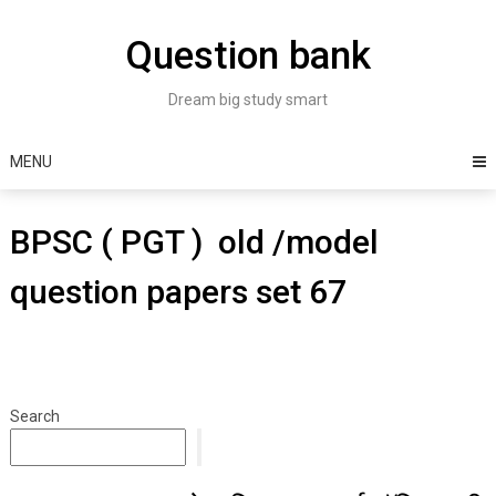
Skip
to
Question bank
content
Dream big study smart
MENU
BPSC ( PGT ) old /model
question papers set 67
Search