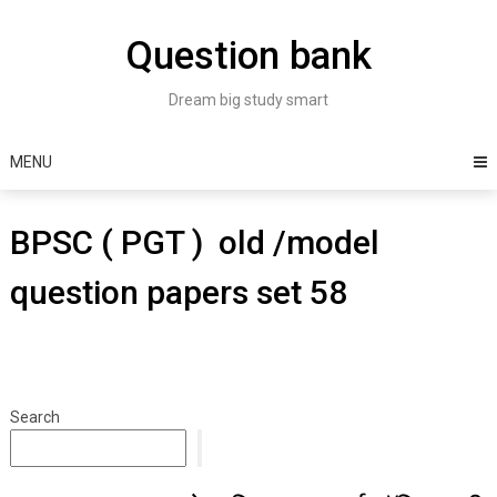
Skip
to
Question bank
content
Dream big study smart
MENU
BPSC ( PGT ) old /model
question papers set 58
Search