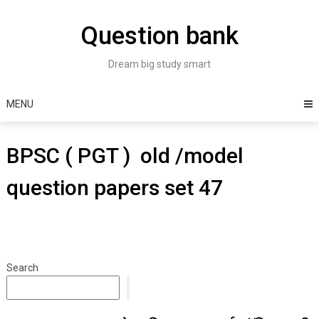
Skip
to
Question bank
content
Dream big study smart
MENU
BPSC ( PGT ) old /model
question papers set 47
Search