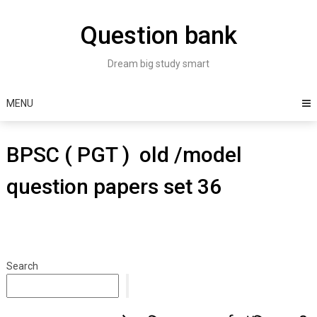
Skip
to
Question bank
content
Dream big study smart
MENU
BPSC ( PGT ) old /model
question papers set 36
Search