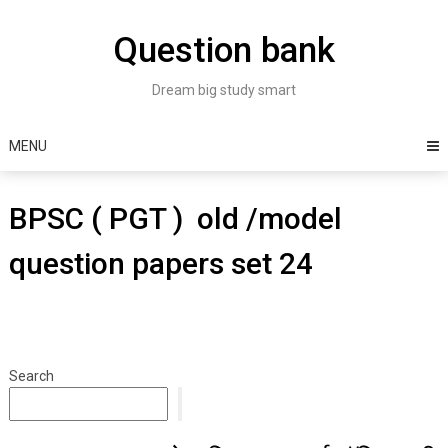
Skip
to
Question bank
content
Dream big study smart
MENU
BPSC ( PGT ) old /model
question papers set 24
Search