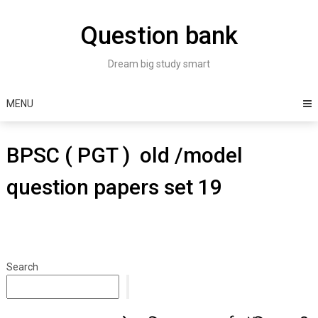
Skip
to
Question bank
content
Dream big study smart
MENU
BPSC ( PGT ) old /model
question papers set 19
Search