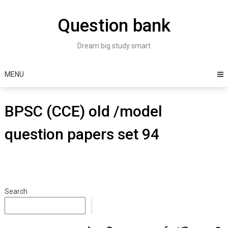
Skip
to
Question bank
content
Dream big study smart
MENU
BPSC (CCE) old /model
question papers set 94
Search