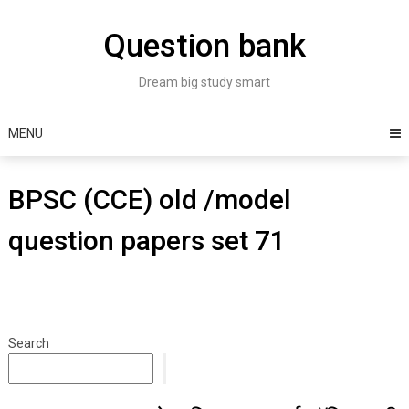
Skip
to
Question bank
content
Dream big study smart
MENU
BPSC (CCE) old /model
question papers set 71
Search