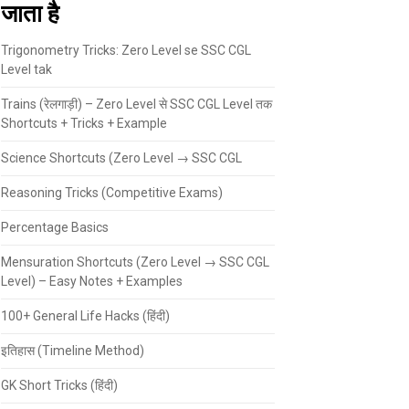
जाता है
Trigonometry Tricks: Zero Level se SSC CGL
Level tak
Trains (रेलगाड़ी) – Zero Level से SSC CGL Level तक
Shortcuts + Tricks + Example
Science Shortcuts (Zero Level → SSC CGL
Reasoning Tricks (Competitive Exams)
Percentage Basics
Mensuration Shortcuts (Zero Level → SSC CGL
Level) – Easy Notes + Examples
100+ General Life Hacks (हिंदी)
इतिहास (Timeline Method)
GK Short Tricks (हिंदी)