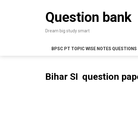
Skip
to
Question bank
content
Dream big study smart
BPSC PT TOPIC WISE NOTES QUESTIONS
Bihar SI question pap