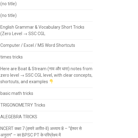
(no title)
(no title)
English Grammar & Vocabulary Short Tricks
(Zero Level → SSC CGL
Computer / Excel / MS Word Shortcuts
times tricks
Here are Boat & Stream (नाव और धारा) notes from
zero level → SSC CGL level, with clear concepts,
shortcuts, and examples
basic math tricks
TRIGONOMETRY Tricks
ALEGEBRA TRICKS
NCERT कक्षा 7 (हमारे अतीत-II) अध्याय 8 – “ईश्वर से
अनुराग” – का BPSC PT के परिप्रेक्ष्य में