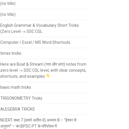
(no title)
(no title)
English Grammar & Vocabulary Short Tricks
(Zero Level → SSC CGL
Computer / Excel / MS Word Shortcuts
times tricks
Here are Boat & Stream (नाव और धारा) notes from
zero level → SSC CGL level, with clear concepts,
shortcuts, and examples
basic math tricks
TRIGONOMETRY Tricks
ALEGEBRA TRICKS
NCERT कक्षा 7 (हमारे अतीत-II) अध्याय 8 – “ईश्वर से
अनुराग” – का BPSC PT के परिप्रेक्ष्य में