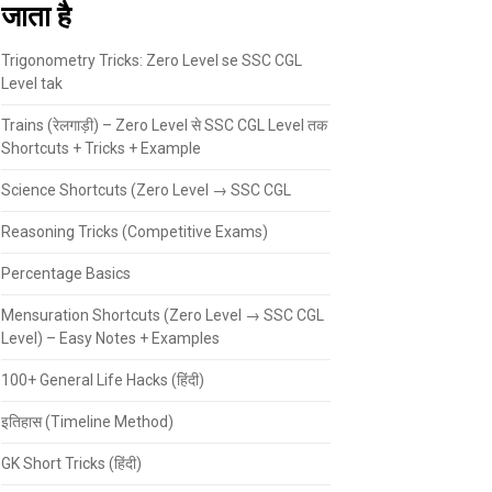
जाता है
Trigonometry Tricks: Zero Level se SSC CGL
Level tak
Trains (रेलगाड़ी) – Zero Level से SSC CGL Level तक
Shortcuts + Tricks + Example
Science Shortcuts (Zero Level → SSC CGL
Reasoning Tricks (Competitive Exams)
Percentage Basics
Mensuration Shortcuts (Zero Level → SSC CGL
Level) – Easy Notes + Examples
100+ General Life Hacks (हिंदी)
इतिहास (Timeline Method)
GK Short Tricks (हिंदी)