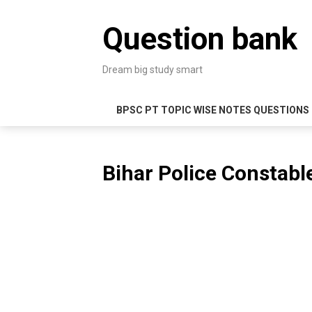
Skip
to
Question bank
content
Dream big study smart
BPSC PT TOPIC WISE NOTES QUESTIONS
Bihar Police Constabl