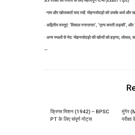
✍️
परीक्षा की तैयारी के लिए महत्वपूर्ण टिप्स (
Exam Tips)
·
नाम और खोजकर्ता याद रखें: मोहनजोदड़ो को उसके अर्थ और खो
·
अद्वितीय वस्तुएं:
‘
विशाल स्नानागार
‘, ‘
नृत्य करती लड़की
‘,
और
·
अन्य स्थलों से भेद: मोहनजोदड़ो की खोजों को हड़प्पा
,
लोथल
,
क
—
Re
क्रिप्स मिशन (1942) – BPSC
मुंगे
PT के लिए संपूर्ण नोट्स
परीक्षा 