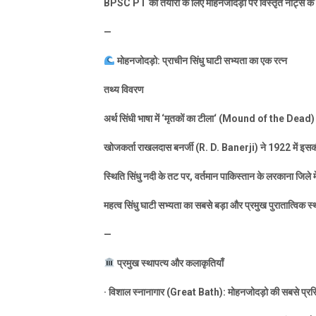
BPSC PT
की तैयारी के लिए मोहनजोदड़ो पर विस्तृत नोट्स क
—
मोहनजोदड़ो: प्राचीन सिंधु घाटी सभ्यता का एक रत्न
तथ्य विवरण
अर्थ सिंधी भाषा में
‘
मृतकों का टीला
‘ (Mound of the Dead)
खोजकर्ता राखलदास बनर्जी (
R. D. Banerji)
ने
1922
में इस
स्थिति सिंधु नदी के तट पर
,
वर्तमान पाकिस्तान के लरकाना जिले में
महत्व सिंधु घाटी सभ्यता का सबसे बड़ा और प्रमुख पुरातात्विक स
—
प्रमुख स्थापत्य और कलाकृतियाँ
·
विशाल स्नानागार (
Great Bath):
मोहनजोदड़ो की सबसे प्रसि