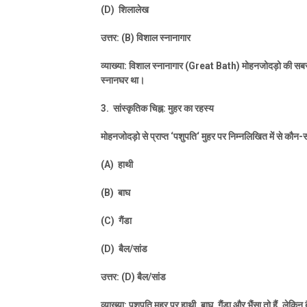
(D)
शिलालेख
उत्तर: (
B)
विशाल स्नानागार
व्याख्या: विशाल स्नानागार (
Great Bath)
मोहनजोदड़ो की सबसे 
स्नानघर था।
3.
सांस्कृतिक चिह्न: मुहर का रहस्य
मोहनजोदड़ो से प्राप्त
‘
पशुपति
‘
मुहर पर निम्नलिखित में से कौन-स
(A)
हाथी
(B)
बाघ
(C)
गैंडा
(D)
बैल/सांड
उत्तर: (
D)
बैल/सांड
व्याख्या: पशुपति मुहर पर हाथी
,
बाघ
,
गैंडा और भैंसा तो हैं
,
लेकिन 