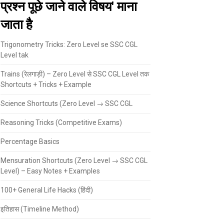
प्रश्न पूछे जाने वाले विषय' माना
जाता है
Trigonometry Tricks: Zero Level se SSC CGL
Level tak
Trains (रेलगाड़ी) – Zero Level से SSC CGL Level तक
Shortcuts + Tricks + Example
Science Shortcuts (Zero Level → SSC CGL
Reasoning Tricks (Competitive Exams)
Percentage Basics
Mensuration Shortcuts (Zero Level → SSC CGL
Level) – Easy Notes + Examples
100+ General Life Hacks (हिंदी)
इतिहास (Timeline Method)