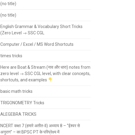
(no title)
(no title)
English Grammar & Vocabulary Short Tricks
(Zero Level → SSC CGL
Computer / Excel / MS Word Shortcuts
times tricks
Here are Boat & Stream (नाव और धारा) notes from
zero level → SSC CGL level, with clear concepts,
shortcuts, and examples
basic math tricks
TRIGONOMETRY Tricks
ALEGEBRA TRICKS
NCERT कक्षा 7 (हमारे अतीत-II) अध्याय 8 – “ईश्वर से
अनुराग” – का BPSC PT के परिप्रेक्ष्य में