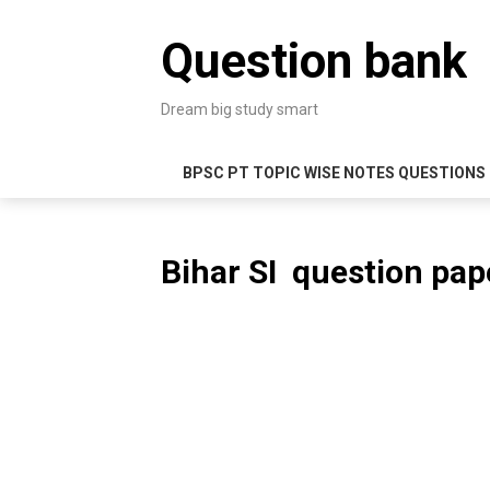
Skip
to
Question bank
content
Dream big study smart
BPSC PT TOPIC WISE NOTES QUESTIONS
Bihar SI question pap