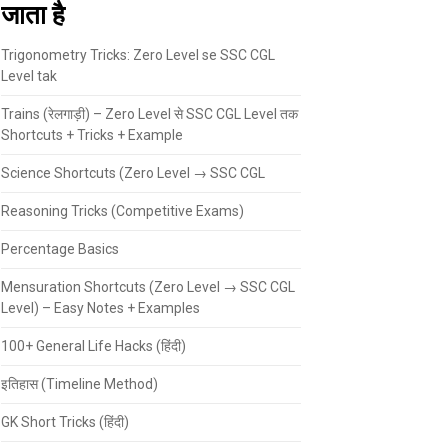
जाता है
Trigonometry Tricks: Zero Level se SSC CGL
Level tak
Trains (रेलगाड़ी) – Zero Level से SSC CGL Level तक
Shortcuts + Tricks + Example
Science Shortcuts (Zero Level → SSC CGL
Reasoning Tricks (Competitive Exams)
Percentage Basics
Mensuration Shortcuts (Zero Level → SSC CGL
Level) – Easy Notes + Examples
100+ General Life Hacks (हिंदी)
इतिहास (Timeline Method)
GK Short Tricks (हिंदी)